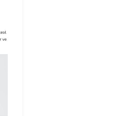
asıl
ar ve