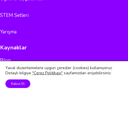
STEM Setleri
Yarışma
Kaynaklar
Blog
Yasal düzenlemelere uygun çerezler (cookies) kullanıyoruz.
Detaylı bilgiye
"Çerez Politikası"
sayfamızdan erişebilirsiniz.
Arduino Programlama
Kabul Et
Elçi Programı
STEM Setleri
Okul Öncesi