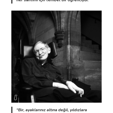
her santimi için tembel bir öğrenciydi.
“Bir, ayaklarınız altına değil, yıldızlara